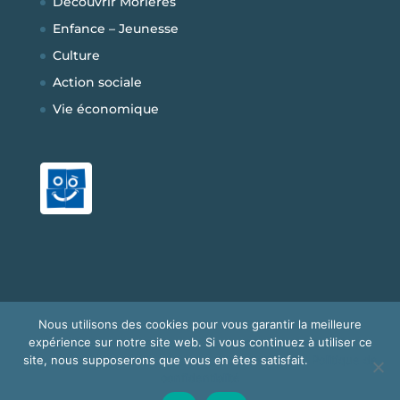
Découvrir Morières
Enfance – Jeunesse
Culture
Action sociale
Vie économique
Nous utilisons des cookies pour vous garantir la meilleure
Copyright © 2026
Mairie de Morières-les-
expérience sur notre site web. Si vous continuez à utiliser ce
Avignon
|
Développé par
bigbird
site, nous supposerons que vous en êtes satisfait.
Politique de
Communication
|
Mentions Légales
|
Plan Du
confidentialité
Site
|
Politique de confidentialité