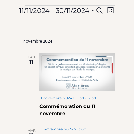
Évèneme
N
Rech
11/11/2024
 - 
30/11/2024
Recherche
Liste
Sélectionnez
et
une
date.
d
novembre 2024
navi
LUN
v
11
de
vues
É
Évè
11 novembre, 2024 > 11:30
-
12:30
Commémoration du 11
novembre
12 novembre, 2024 > 13:00
MAR