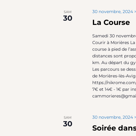
30 novembre, 2024 >
SAM
30
La Course
Samedi 30 novembre 
Courir à Morières La
course à pied de l’as
distances sont propo
km. Au départ du gy
Les parcours se dess
de Morières-lès-Avi
https://nikrome.com/ 
7€ et 14€ - 1€ par in
cammorieres@gmai
30 novembre, 2024 >
SAM
30
Soirée dan