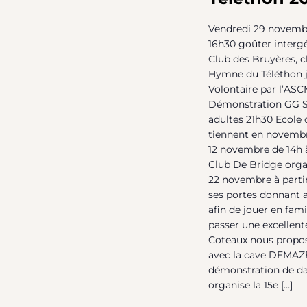
Vendredi 29 novembr
16h30 goûter intergé
Club des Bruyères, c
Hymne du Téléthon 
Volontaire par l’AS
Démonstration GG S
adultes 21h30 Ecole 
tiennent en novembre
12 novembre de 14h à
Club De Bridge organ
22 novembre à partir 
ses portes donnant a
afin de jouer en fa
passer une excellent
Coteaux nous propos
avec la cave DEMAZ
démonstration de da
organise la 15e […]