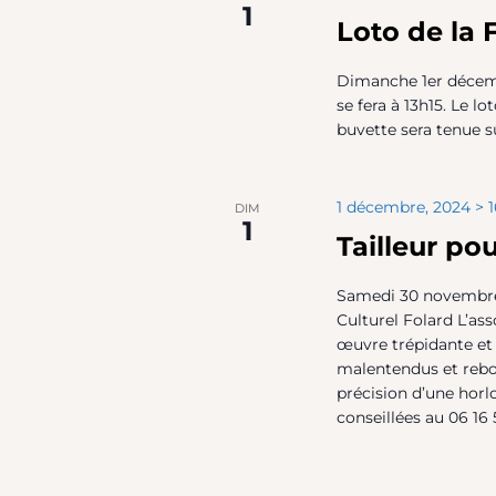
1
Loto de la 
Dimanche 1er décemb
se fera à 13h15. Le 
buvette sera tenue su
1 décembre, 2024 > 1
DIM
1
Tailleur p
Samedi 30 novembre
Culturel Folard L’ass
œuvre trépidante e
malentendus et rebo
précision d’une horl
conseillées au 06 16 