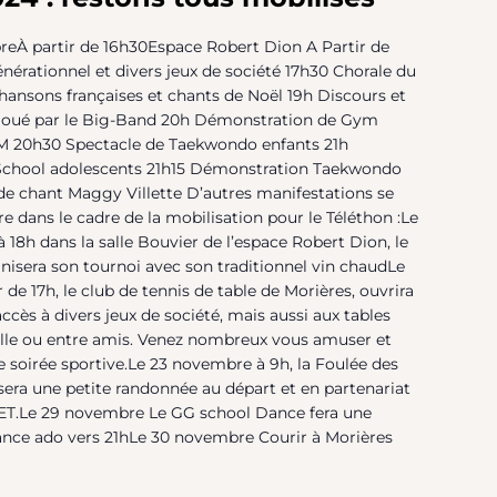
eÀ partir de 16h30Espace Robert Dion A Partir de
nérationnel et divers jeux de société 17h30 Chorale du
hansons françaises et chants de Noël 19h Discours et
joué par le Big-Band 20h Démonstration de Gym
CM 20h30 Spectacle de Taekwondo enfants 21h
chool adolescents 21h15 Démonstration Taekwondo
de chant Maggy Villette D’autres manifestations se
 dans le cadre de la mobilisation pour le Téléthon :Le
 18h dans la salle Bouvier de l’espace Robert Dion, le
isera son tournoi avec son traditionnel vin chaudLe
de 17h, le club de tennis de table de Morières, ouvrira
ccès à divers jeux de société, mais aussi aux tables
mille ou entre amis. Venez nombreux vous amuser et
e soirée sportive.Le 23 novembre à 9h, la Foulée des
era une petite randonnée au départ et en partenariat
ET.Le 29 novembre Le GG school Dance fera une
nce ado vers 21hLe 30 novembre Courir à Morières