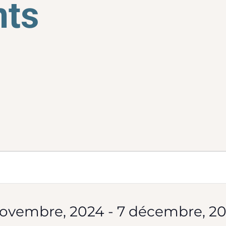
ts
ments
rche
novembre, 2024
 - 
7 décembre, 2