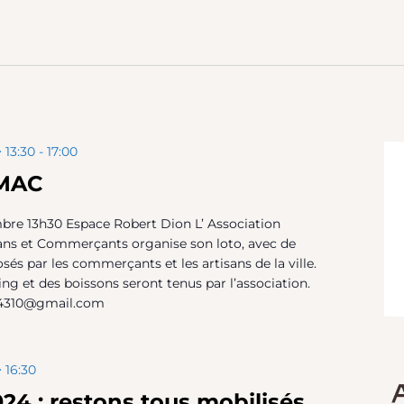
onnez
tion
 13:30
-
17:00
AMAC
re 13h30 Espace Robert Dion L’ Association
sans et Commerçants organise son loto, avec de
és par les commerçants et les artisans de la ville.
ments
ng et des boissons seront tenus par l’association.
c84310@gmail.com
 16:30
24 : restons tous mobilisés