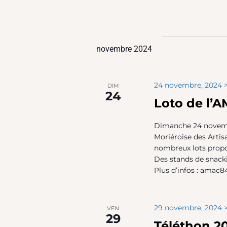
Sélecti
mot-
une
naviga
clé.
date.
novembre 2024
de
24 novembre, 2024 >
DIM
24
Loto de l’
vues
Dimanche 24 novemb
Moriéroise des Arti
nombreux lots propos
Évène
Des stands de snacki
Plus d’infos : ama
29 novembre, 2024 >
VEN
29
Téléthon 20