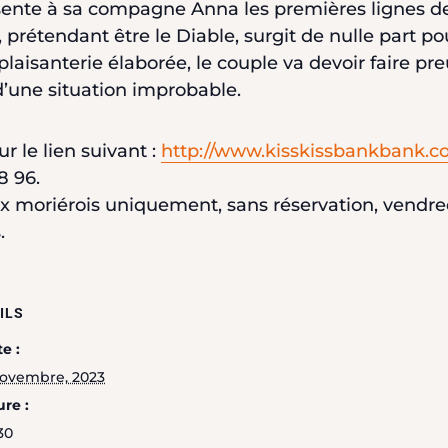
résente à sa compagne Anna les premières lignes de
s, prétendant être le Diable, surgit de nulle part p
laisanterie élaborée, le couple va devoir faire pre
 d’une situation improbable.
 le lien suivant :
http://www.kisskissbankbank.co
8 96.
ux moriérois uniquement, sans réservation, vendr
.
ILS
e :
novembre, 2023
re :
30