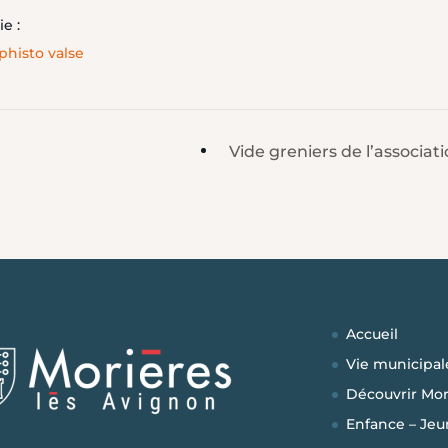
ie :
histo valse
Vide greniers de l’associat
Accueil
Vie municipal
Découvrir Mor
Enfance – Jeu