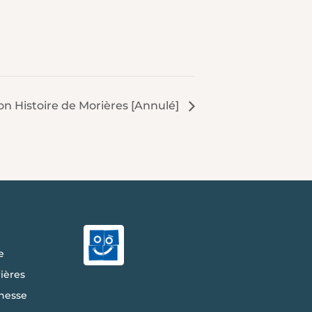
ion Histoire de Morières [Annulé]
e
ières
nesse