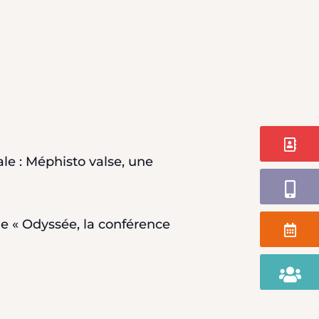
Contact
le : Méphisto valse, une
Application
le « Odyssée, la conférence
Agenda
Portail
Famille