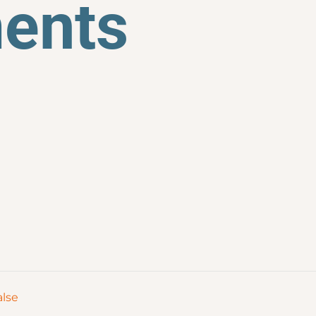
ents
alse