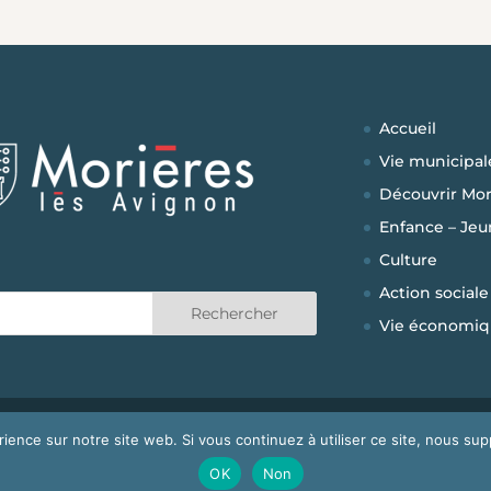
Accueil
Vie municipal
Découvrir Mor
Enfance – Jeu
Culture
Action sociale
Vie économiq
vignon
|
Développé par
bigbird Communication
|
Mentions Lég
rience sur notre site web. Si vous continuez à utiliser ce site, nous su
OK
Non