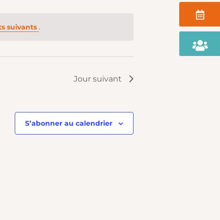
Agenda
vues
s suivants
.
Portail
Famille
Évèn
Jour suivant
S’abonner au calendrier