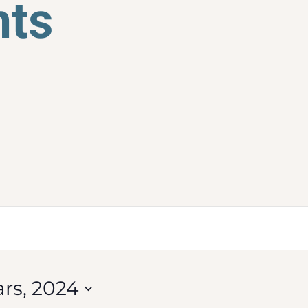
ts
ments
rche
rs, 2024