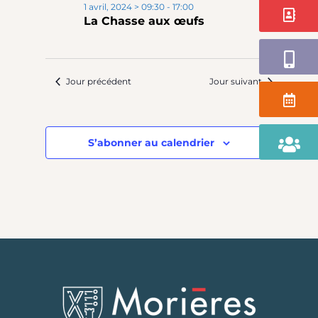
1 avril, 2024 > 09:30
-
17:00
Contact
La Chasse aux œufs
Application
Jour précédent
Jour suivant
Agenda
Portail
S’abonner au calendrier
Famille