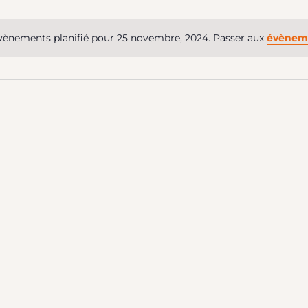
onnez
tion
ènements planifié pour 25 novembre, 2024. Passer aux
évèneme
bre,
Notice
ments