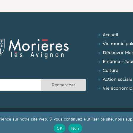
Accueil
Vie municipal
Découvrir Mor
Enfance – Jeu
Culture
Action sociale
Vie économiq
vignon
|
Développé par
bigbird Communication
|
Mentions Lég
rience sur notre site web. Si vous continuez à utiliser ce site, nous su
OK
Non