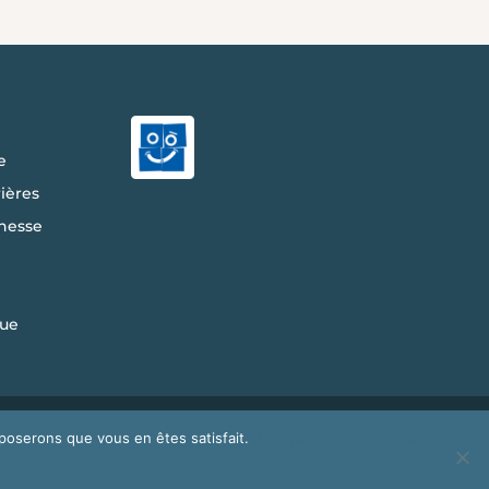
e
ières
nesse
ue
ales
|
Plan Du Site
|
Politique de
pposerons que vous en êtes satisfait.
Politique de confidentialité