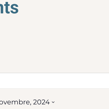
ts
ments
rche
novembre, 2024