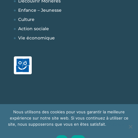
Découvrir Morières
Enfance – Jeunesse
Culture
Action sociale
Vie économique
Nous utilisons des cookies pour vous garantir la meilleure
Copyright © 2026
Mairie de Morières-les-
expérience sur notre site web. Si vous continuez à utiliser ce
Avignon
|
Développé par
bigbird
site, nous supposerons que vous en êtes satisfait.
Politique de
Communication
|
Mentions Légales
|
Plan Du
confidentialité
Site
|
Politique de confidentialité