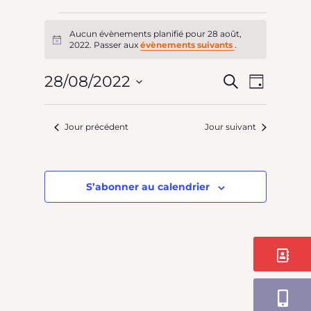
Évèneme
Aucun évènements planifié pour 28 août,
Notice
2022. Passer aux
évènements suivants
.
for
N
Rech
28/08/2022
Recherche
Jour
Sélectionnez
28
et
une
Jour précédent
Jour suivant
date.
d
août,
navi
S’abonner au calendrier
v
de
2022
vues
Contact
É
Évè
Application