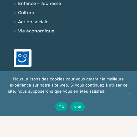
Enfance – Jeunesse
Culture
Action sociale
Vie économique
Nous utilisons des cookies pour vous garantir la meilleure
expérience sur notre site web. Si vous continuez à utiliser ce
site, nous supposerons que vous en êtes satisfait.
Politique de
confidentialité
Copyright © 2026
Mairie de Morières-les-
OK
Non
Avignon
|
Développé par
bigbird
Communication
|
Mentions Légales
|
Plan Du
Site
|
Politique de confidentialité