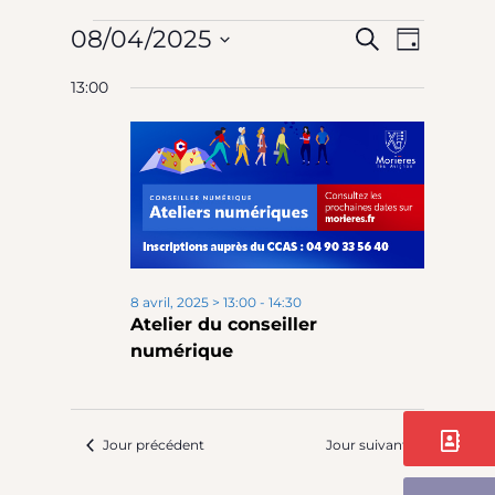
Évèneme
N
Rech
08/04/2025
Recherche
Jour
Sélectionnez
13:00
for
et
une
date.
d
navi
8
v
de
avril,
vues
8 avril, 2025 > 13:00
-
14:30
É
Atelier du conseiller
2025
numérique
Évè
Contact
Jour précédent
Jour suivant