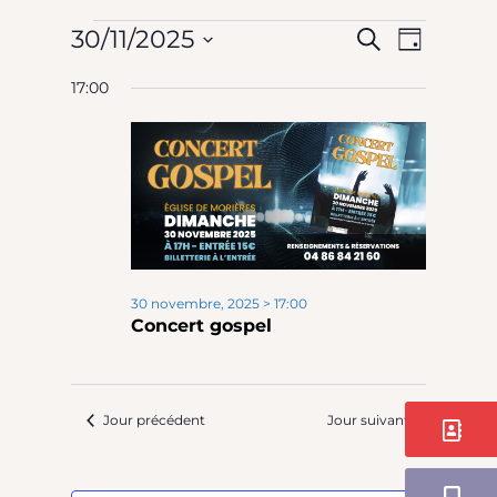
Évèneme
N
Rech
30/11/2025
Recherche
Jour
Sélectionnez
17:00
for
et
une
date.
d
navi
30
v
de
novembre
vues
30 novembre, 2025 > 17:00
É
Concert gospel
2025
Évè
Jour précédent
Jour suivant
Contact
Application