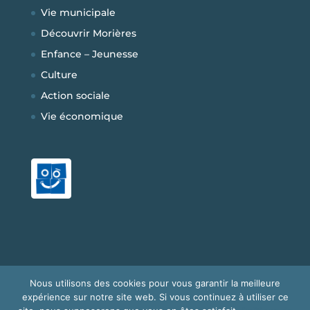
Vie municipale
Découvrir Morières
Enfance – Jeunesse
Culture
Action sociale
Vie économique
Nous utilisons des cookies pour vous garantir la meilleure
Copyright © 2026
Mairie de Morières-les-
expérience sur notre site web. Si vous continuez à utiliser ce
Avignon
|
Développé par
bigbird